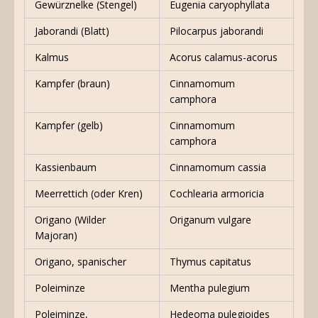
Gewürznelke (Stengel)
Eugenia caryophyllata
Jaborandi (Blatt)
Pilocarpus jaborandi
Kalmus
Acorus calamus-acorus
Kampfer (braun)
Cinnamomum
camphora
Kampfer (gelb)
Cinnamomum
camphora
Kassienbaum
Cinnamomum cassia
Meerrettich (oder Kren)
Cochlearia armoricia
Origano (Wilder
Origanum vulgare
Majoran)
Origano, spanischer
Thymus capitatus
Poleiminze
Mentha pulegium
Poleiminze,
Hedeoma pulegioides