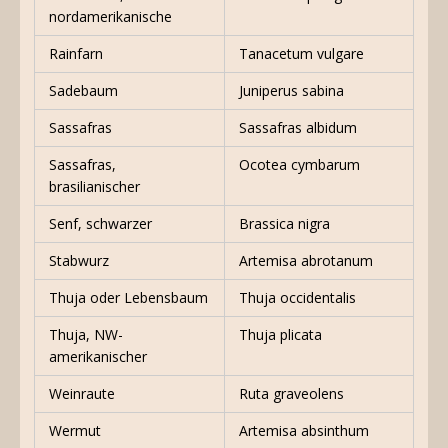
nordamerikanische
Rainfarn
Tanacetum vulgare
Sadebaum
Juniperus sabina
Sassafras
Sassafras albidum
Sassafras,
Ocotea cymbarum
brasilianischer
Senf, schwarzer
Brassica nigra
Stabwurz
Artemisa abrotanum
Thuja oder Lebensbaum
Thuja occidentalis
Thuja, NW-
Thuja plicata
amerikanischer
Weinraute
Ruta graveolens
Wermut
Artemisa absinthum