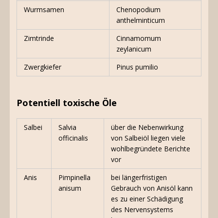
Wurmsamen
Chenopodium
anthelminticum
Zimtrinde
Cinnamomum
zeylanicum
Zwergkiefer
Pinus pumilio
Potentiell toxische Öle
Salbei
Salvia
über die Nebenwirkung
officinalis
von Salbeiöl liegen viele
wohlbegründete Berichte
vor
Anis
Pimpinella
bei längerfristigen
anisum
Gebrauch von Anisöl kann
es zu einer Schädigung
des Nervensystems