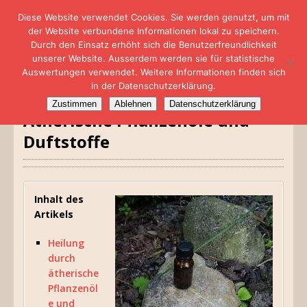
Diese Website verwendet Cookies. Sie werden genutzt, um mit
der Website verbundene Informationen lokal zu speichern.
Durch den Einsatz erhöht sich die Benutzerfreundlichkeit
unserer Website. Ausserdem werden sie für statistische
Auswertungen verwendet. Weitere Informationen finden sich
in der Datenschutzerklärung.
Zustimmen
Ablehnen
Datenschutzerklärung
Ätherische Pflanzenöle und
Duftstoffe
Inhalt des
Artikels
Heilung
durch
ätherische
Pflanzenöl
e und