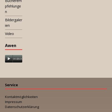
Bücherem
pfehlunge
n
Bildergaler
ien
Video
Awen
00:25
00:00
Service
Kontaktmöglichkeiten
Impressum
Datenschutzerklärung