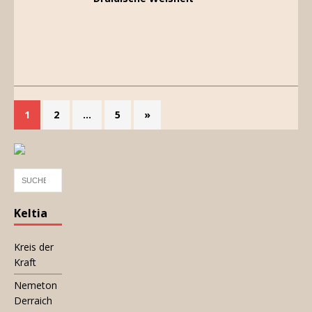
1
2
…
5
»
Keltia
Kreis der
Kraft
Nemeton
Derraich