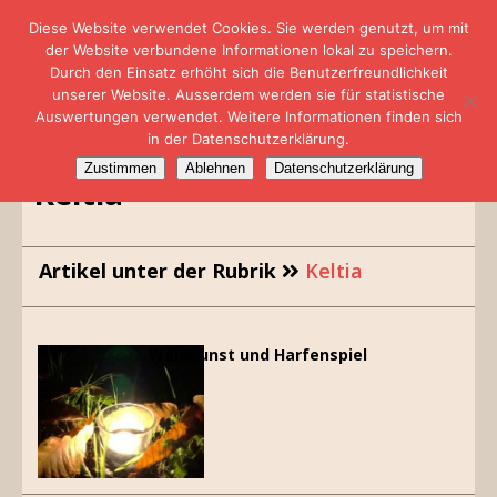
Diese Website verwendet Cookies. Sie werden genutzt, um mit
der Website verbundene Informationen lokal zu speichern.
Durch den Einsatz erhöht sich die Benutzerfreundlichkeit
unserer Website. Ausserdem werden sie für statistische
Auswertungen verwendet. Weitere Informationen finden sich
in der Datenschutzerklärung.
Zustimmen
Ablehnen
Datenschutzerklärung
Keltia
Artikel unter der Rubrik
Keltia
Waldkunst und Harfenspiel