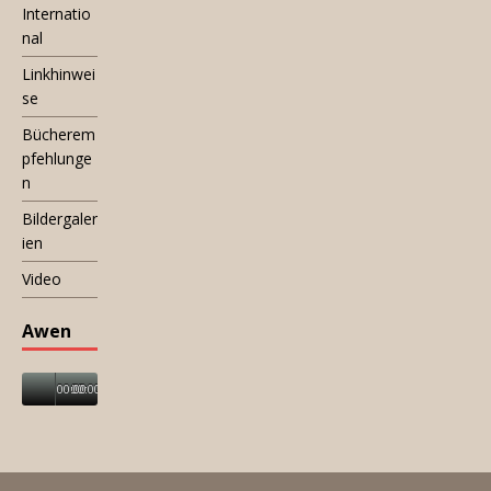
Internatio
nal
Linkhinwei
se
Bücherem
pfehlunge
n
Bildergaler
ien
Video
Awen
00:00
00:00