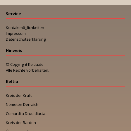
Service
Kontaktmöglichkeiten
Impressum
Datenschutzerklärung
Hinweis
© Copyright Keltia.de
Alle Rechte vorbehalten.
Keltia
Kreis der Kraft
Nemeton Derraich
Comardiia Druuidiacta
Kreis der Barden