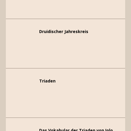
Druidischer Jahreskreis
Triaden
Das Vokabular der Triaden von Iolo