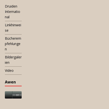
Druiden
Internatio
nal
Linkhinwei
se
Bücherem
pfehlunge
n
Bildergaler
ien
Video
Awen
00:00
00:00