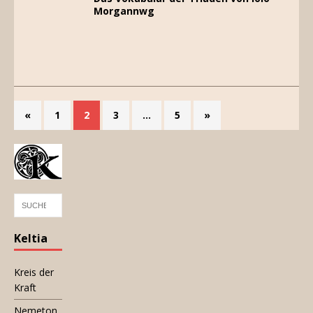
Morgannwg
«
1
2
3
…
5
»
Keltia
Kreis der
Kraft
Nemeton