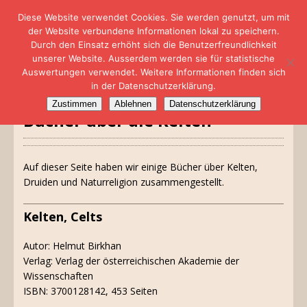
Diese Website verwendet Cookies. Sie werden genutzt, um mit
der Website verbundene Informationen lokal zu speichern.
Durch den Einsatz erhöht sich die Benutzerfreundlichkeit
unserer Website. Ausserdem werden sie für statistische
Auswertungen verwendet. Weitere Informationen finden sich
in der Datenschutzerklärung.
Zustimmen
Ablehnen
Datenschutzerklärung
Bücher über die Kelten
Auf dieser Seite haben wir einige Bücher über Kelten,
Druiden und Naturreligion zusammengestellt.
Kelten, Celts
Autor: Helmut Birkhan
Verlag: Verlag der österreichischen Akademie der
Wissenschaften
ISBN: 3700128142, 453 Seiten