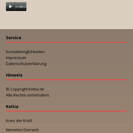
00:00
00:00
Service
Kontaktmöglichkeiten
Impressum
Datenschutzerklärung
Hinweis
© Copyright Keltia.de
Alle Rechte vorbehalten.
Keltia
Kreis der Kraft
Nemeton Derraich