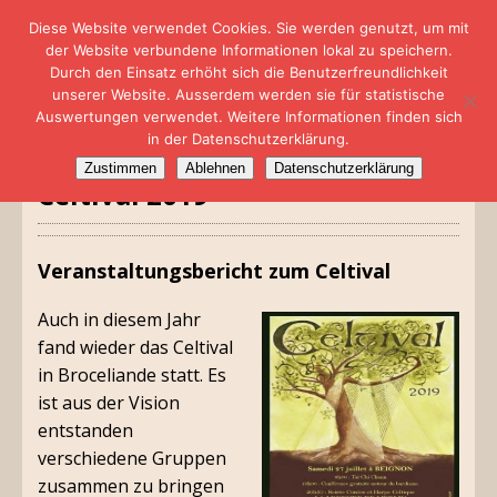
Diese Website verwendet Cookies. Sie werden genutzt, um mit
der Website verbundene Informationen lokal zu speichern.
Durch den Einsatz erhöht sich die Benutzerfreundlichkeit
unserer Website. Ausserdem werden sie für statistische
Auswertungen verwendet. Weitere Informationen finden sich
in der Datenschutzerklärung.
Zustimmen
Ablehnen
Datenschutzerklärung
Celtival 2019
Veranstaltungsbericht zum Celtival
Auch in diesem Jahr
fand wieder das Celtival
in Broceliande statt. Es
ist aus der Vision
entstanden
verschiedene Gruppen
zusammen zu bringen