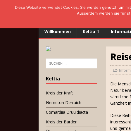
Diese Website verwendet Cookies. Sie werden genutzt, um mit 
Ausserdem werden sie für sta
Willkommen
Keltia
Informat
Reis
Inform
Keltia
Die Mensch
Natur bewu
Kreis der Kraft
sämtliche 
Nemeton Derraich
Ganzheit i
Comardiia Druuidiacta
Diese Reih
Kreis der Barden
interessan
und german