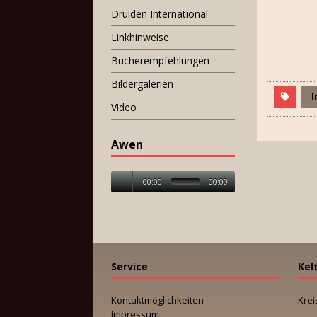
Druiden International
Linkhinweise
Bücherempfehlungen
Bildergalerien
I
Video
Awen
00:00
00:00
Service
Kel
Kontaktmöglichkeiten
Krei
Impressum