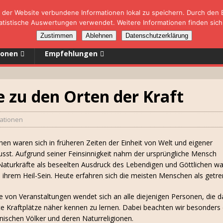
der Website verbundene Informationen lokal zu speichern. Durch den Ei
tistische Auswertungen verwendet. Weitere Informationen finden sich
Zustimmen
Ablehnen
Datenschutzerklärung
ionen
Empfehlungen
e zu den Orten der Kraft
ationen
en waren sich in früheren Zeiten der Einheit von Welt und eigener
sst. Aufgrund seiner Feinsinnigkeit nahm der ursprüngliche Mensch
Naturkräfte als beseelten Ausdruck des Lebendigen und Göttlichen wah
n ihrem Heil-Sein. Heute erfahren sich die meisten Menschen als getre
e von Veranstaltungen wendet sich an alle diejenigen Personen, die 
te Kraftplätze näher kennen zu lernen. Dabei beachten wir besonders
ischen Völker und deren Naturreligionen.