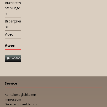
Bücherem
pfehlunge
n
Bildergaler
ien
Video
Awen
00:00
00:00
Service
Kontaktmöglichkeiten
Impressum
Datenschutzerklärung