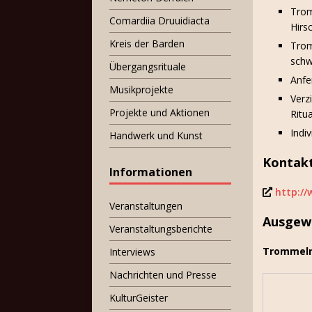
Trom
Comardiia Druuidiacta
Hirs
Kreis der Barden
Trom
schw
Übergangsrituale
Anfe
Musikprojekte
Verz
Projekte und Aktionen
Ritu
Indi
Handwerk und Kunst
Kontakt
Informationen
http:/
Veranstaltungen
Ausgewä
Veranstaltungsberichte
Trommel
Interviews
Nachrichten und Presse
KulturGeister