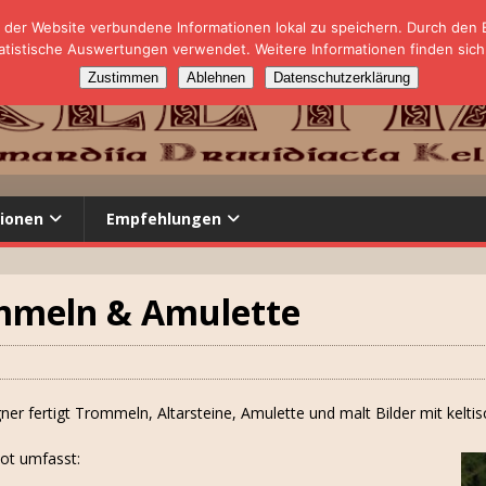
der Website verbundene Informationen lokal zu speichern. Durch den Ei
tistische Auswertungen verwendet. Weitere Informationen finden sich
Zustimmen
Ablehnen
Datenschutzerklärung
ionen
Empfehlungen
mmeln & Amulette
er fertigt Trommeln, Altarsteine, Amulette und malt Bilder mit kelti
ot umfasst: