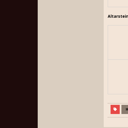
Altarstei
H