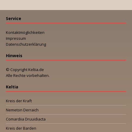
Service
Kontaktmöglichkeiten
Impressum
Datenschutzerklärung
Hinweis
© Copyright Keltia.de
Alle Rechte vorbehalten.
Keltia
Kreis der Kraft
Nemeton Derraich
Comardiia Druuidiacta
Kreis der Barden