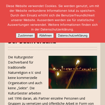
Diese Website verwendet Cookies. Sie werden genutzt, um mit
der Website verbundene Informationen lokal zu speichern.
Durch den Einsatz erhöht sich die Benutzerfreundlichkeit
unserer Website. Ausserdem werden sie für statistische
Auswertungen verwendet. Weitere Informationen finden sich
in der Datenschutzerklärung.
Zustimmen
Ablehnen
Datenschutzerklärung
Der Dachverband
Die Kulturgeister
Dachverband für
traditionelle
Naturreligion e.V. sind
keine kommerzielle
Organisation und auch
keine „Sekte“. Die
KulturGeister arbeiten
seit 1996 daran, als Partner einzelne Personen und
Gruppen zu vernetzen und öffentliche Arbeit in Form von