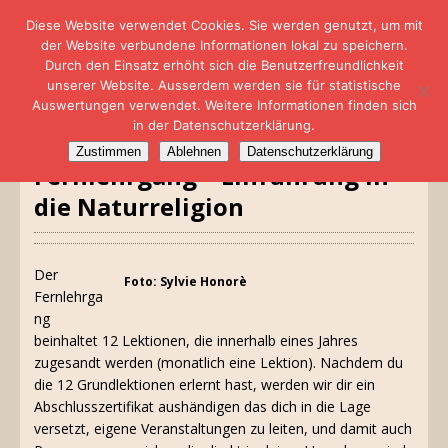
Diese Website verwendet Cookies. Sie werden genutzt, um mit
der Website verbundene Informationen lokal zu speichern.
Durch den Einsatz erhöht sich die Benutzerfreundlichkeit
unserer Website. Ausserdem werden sie für statistische
Auswertungen verwendet. Weitere Informationen finden sich
in der Datenschutzerklärung.
Zustimmen
Ablehnen
Datenschutzerklärung
Fernlehrgang – Einführung in
die Naturreligion
Der
Foto: Sylvie Honorè
Fernlehrga
ng
beinhaltet 12 Lektionen, die innerhalb eines Jahres
zugesandt werden (monatlich eine Lektion). Nachdem du
die 12 Grundlektionen erlernt hast, werden wir dir ein
Abschlusszertifikat aushändigen das dich in die Lage
versetzt, eigene Veranstaltungen zu leiten, und damit auch