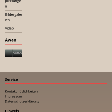
pfehlunge
n
Bildergaler
ien
Video
Awen
00:00
00:00
Service
Kontaktmöglichkeiten
Impressum
Datenschutzerklärung
Hinweis