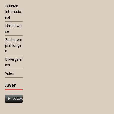
Druiden
Internatio
nal
Linkhinwei
se
Bücherem
pfehlunge
n
Bildergaler
ien
Video
Awen
00:00
00:00