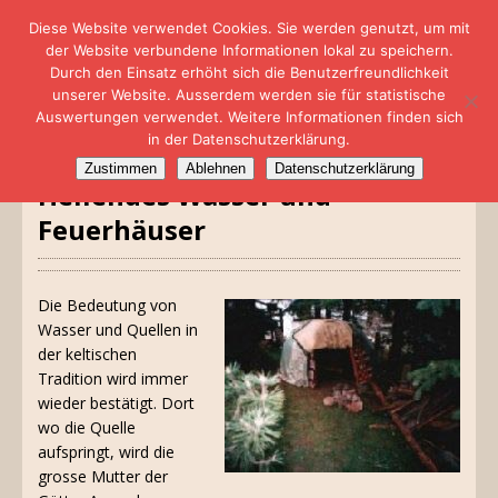
Diese Website verwendet Cookies. Sie werden genutzt, um mit
der Website verbundene Informationen lokal zu speichern.
Durch den Einsatz erhöht sich die Benutzerfreundlichkeit
unserer Website. Ausserdem werden sie für statistische
Auswertungen verwendet. Weitere Informationen finden sich
in der Datenschutzerklärung.
Zustimmen
Ablehnen
Datenschutzerklärung
Heilendes Wasser und
Feuerhäuser
Die Bedeutung von
Wasser und Quellen in
der keltischen
Tradition wird immer
wieder bestätigt. Dort
wo die Quelle
aufspringt, wird die
grosse Mutter der